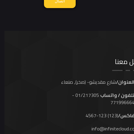
اتصال
ل معنا
لعنوان/
شارع مقديشو- (صخر), صنعاء
لفون / واتساب
01/217305 -
77199666
اكس/
(123) 123-4567
info@infinitecloud.c