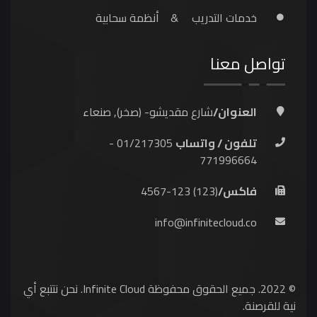
خدمات التدريب
&
أنظمة سحابية
تواصل معنا
العنوان/
شارع مقديشو- (صخر), صنعاء
تلفون / واتساب
01/217305 -
771996664
فاكس/
(123) 123-4567
info@infinitecloud.co
© 2022. جميع الحقوق محفوظة Infinite Cloud. نحن نتتبع أي
ية للقرصنة.